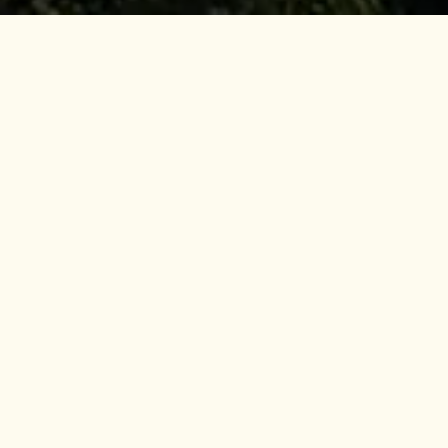
CENTRAL
FOREST
SPINE (CFS)
Central Forest Spine (CFS) adalah gabungan
kompleks hutan yang terdiri daripada kawasan