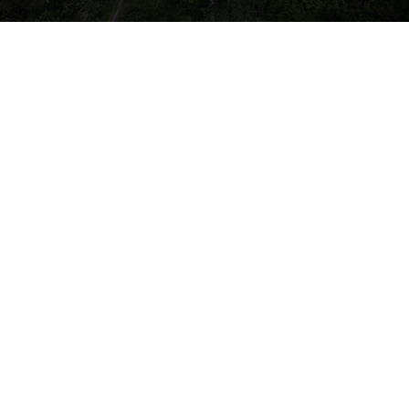
GALERI
PEMASANGAN DAN
PENYELENGGARAA
BILLBOARD CFS
NEGERI PERAK
TAHUN 2024