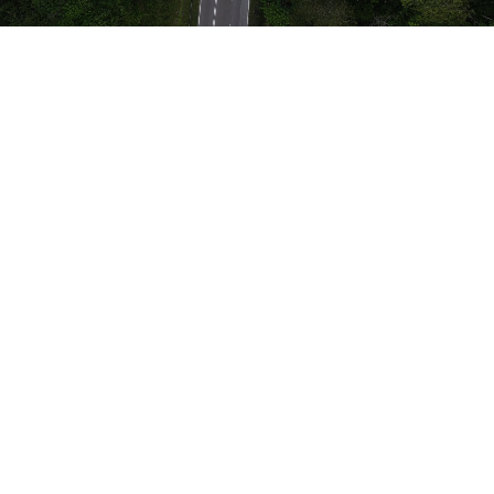
GALERI
BENGKEL
PENDEDAHAN DAN
PEMAHAMAN PELAN
INDUK RANGKAIAN
EKOLOGI CENTRAL
FOREST SPINE
(PIRECFS) 2022
BILANGAN 3 TAHUN