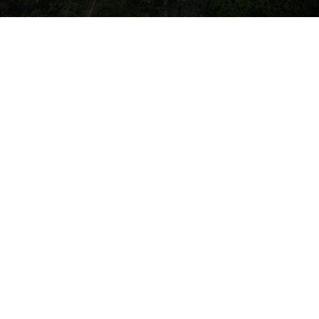
GALERI
PEMASANGAN DAN
PENYELENGGARAA
BILLBOARD CFS
NEGERI PERAK
TAHUN 2024