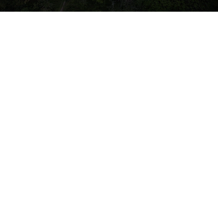
GALERI
PAMERAN
CENTRAL FOREST
SPINE(CFS) DI
MAJLIS SAMBUTAN
HARI HARIMAU
SEDUNIA - TAMAN
INAI, GERIK