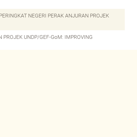
PERINGKAT NEGERI PERAK ANJURAN PROJEK
AN PROJEK UNDP/GEF-GoM: IMPROVING
UTA NEGARA AMERIKA LATIN DAN CARRIBEAN
K IMPROVING CONNECTIVITY IN THE CENTRAL
GAWAI/KAKITANGAN JABATAN PERHUTANAN DAN
PE (IC-CFS)
CTIVITY IN THE CENTRAL FOREST SPINE