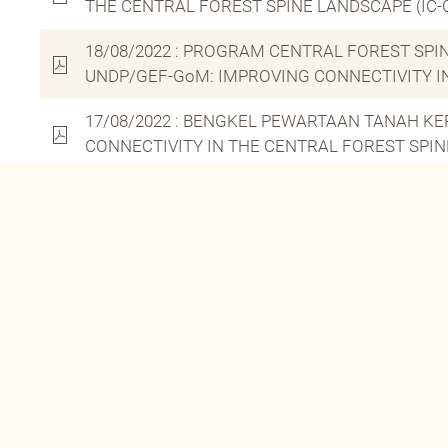
THE CENTRAL FOREST SPINE LANDSCAPE (IC-
18/08/2022 : PROGRAM CENTRAL FOREST S
UNDP/GEF-GoM: IMPROVING CONNECTIVITY IN
17/08/2022 : BENGKEL PEWARTAAN TANAH K
CONNECTIVITY IN THE CENTRAL FOREST SPIN
15/06/2022 : PROGRAM TRADE FAIR, BUSIN
(GRULAC)
ANJURAN INVESTPERAK
01/06/2022 : PROGRAM PERHUTANAN SOSIAL 
FOREST SPINE LANDSCAPE (IC-CFS)
13/04/2022 : MAJLIS PEMBERIANKUASA AKT
TAMAN NEGERI ANJURAN PROJEK IMPROVING 
14/03/2022 : OPERASI SMART PATROL NEGERI