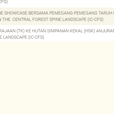
CFS)
PINE SHOWCASE BERSAMA PEMEGANG-PEMEGANG TARUH 
 THE CENTRAL FOREST SPINE LANDSCAPE (IC-CFS)
ERAJAAN (TK) KE HUTAN SIMPANAN KEKAL (HSK) ANJUR
E LANDSCAPE (IC-CFS)
ESS AND INVESTORS SUMMIT SEMPENA LAWATAN KERJA D
DI RPS AIR BANUN, HULU PERAK, PERAK ANJURAN PROJE
A PEMULIHARAAN HIDUPAN LIAR (AKTA 716) KEPADA PE
CONNECTIVITY IN THE CENTRAL FOREST SPINE LANDSCA
 PERAK BIL. 1/2022 ANJURAN PROJEK IMPROVING CONNE